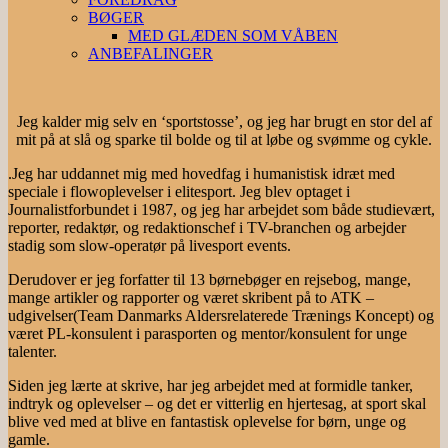
BØGER
MED GLÆDEN SOM VÅBEN
ANBEFALINGER
Jeg kalder mig selv en ‘sportstosse’, og jeg har brugt en stor del af
mit på at slå og sparke til bolde og til at løbe og svømme og cykle.
.Jeg har uddannet mig med hovedfag i humanistisk idræt med
speciale i flowoplevelser i elitesport. Jeg blev optaget i
Journalistforbundet i 1987, og jeg har arbejdet som både studievært,
reporter, redaktør, og redaktionschef i TV-branchen og arbejder
stadig som slow-operatør på livesport events.
Derudover er jeg forfatter til 13 børnebøger en rejsebog, mange,
mange artikler og rapporter og været skribent på to ATK –
udgivelser(Team Danmarks Aldersrelaterede Trænings Koncept) og
været PL-konsulent i parasporten og mentor/konsulent for unge
talenter.
Siden jeg lærte at skrive, har jeg arbejdet med at formidle tanker,
indtryk og oplevelser – og det er vitterlig en hjertesag, at sport skal
blive ved med at blive en fantastisk oplevelse for børn, unge og
gamle.