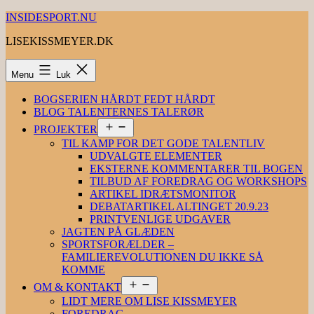
Fortsæt
INSIDESPORT.NU
til
LISEKISSMEYER.DK
indhold
Menu
Luk
BOGSERIEN HÅRDT FEDT HÅRDT
BLOG TALENTERNES TALERØR
Åbn
PROJEKTER
menu
TIL KAMP FOR DET GODE TALENTLIV
UDVALGTE ELEMENTER
EKSTERNE KOMMENTARER TIL BOGEN
TILBUD AF FOREDRAG OG WORKSHOPS
ARTIKEL IDRÆTSMONITOR
DEBATARTIKEL ALTINGET 20.9.23
PRINTVENLIGE UDGAVER
JAGTEN PÅ GLÆDEN
SPORTSFORÆLDER –
FAMILIEREVOLUTIONEN DU IKKE SÅ
KOMME
Åbn
OM & KONTAKT
menu
LIDT MERE OM LISE KISSMEYER
FOREDRAG