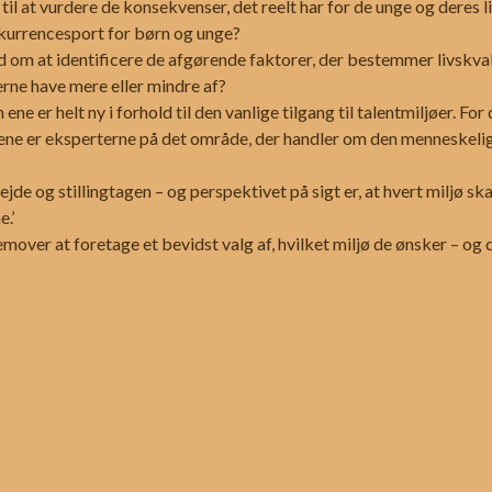
til at vurdere de konsekvenser, det reelt har for de unge og deres li
nkurrencesport for børn og unge?
om at identificere de afgørende faktorer, der bestemmer livskvalit
erne have mere eller mindre af?
e er helt ny i forhold til den vanlige tilgang til talentmiljøer. For
rene er eksperterne på det område, der handler om den menneskelige
de og stillingtagen – og perspektivet på sigt er, at hvert miljø 
e.’
remover at foretage et bevidst valg af, hvilket miljø de ønsker – o