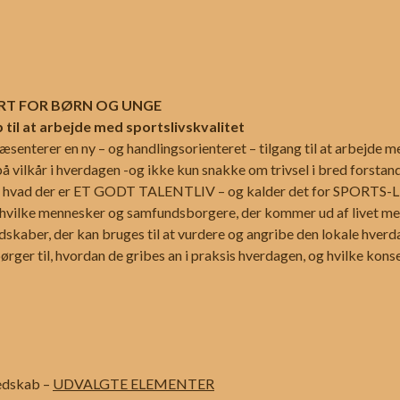
ORT FOR BØRN OG UNGE
l at arbejde med sportslivskvalitet
senterer en ny – og handlingsorienteret – tilgang til at arbejde m
 på vilkår i hverdagen -og ikke kun snakke om trivsel i bred forstand
or, hvad der er ET GODT TALENTLIV – og kalder det for SPORTS-
 hvilke mennesker og samfundsborgere, der kommer ud af livet me
skaber, der kan bruges til at vurdere og angribe den lokale hverda
rger til, hvordan de gribes an i praksis hverdagen, og hvilke kons
redskab –
UDVALGTE ELEMENTER