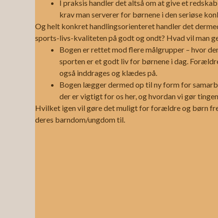
I praksis handler det altså om at give et redskab 
krav man serverer for børnene i den seriøse ko
Og helt konkret handlingsorienteret handler det dermed 
sports-livs-kvaliteten på godt og ondt? Hvad vil man g
Bogen er rettet mod flere målgrupper – hvor den en
sporten er et godt liv for børnene i dag. Foræld
også inddrages og klædes på.
Bogen lægger dermed op til ny form for samarbej
der er vigtigt for os her, og hvordan vi gør tingen
Hvilket igen vil gøre det muligt for forældre og børn f
deres barndom/ungdom til.