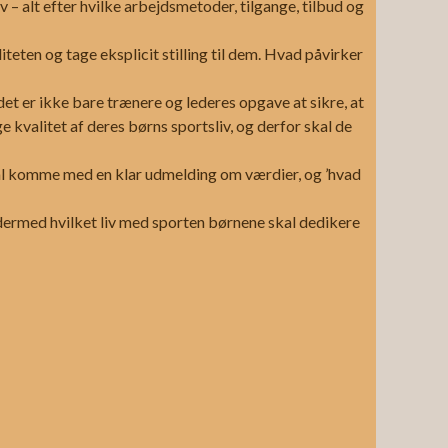
v – alt efter hvilke arbejdsmetoder, tilgange, tilbud og
eten og tage eksplicit stilling til dem. Hvad påvirker
 det er ikke bare trænere og lederes opgave at sikre, at
 kvalitet af deres børns sportsliv, og derfor skal de
skal komme med en klar udmelding om værdier, og ’hvad
g dermed hvilket liv med sporten børnene skal dedikere