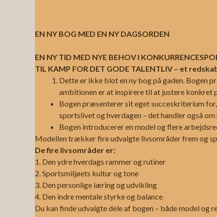
EN NY BOG MED EN NY DAGSORDEN
EN NY TID MED NYE BEHOV I KONKURRENCESP
TIL KAMP FOR DET GODE TALENTLIV – et redskab ti
Dette er ikke blot en ny bog på gaden. Bogen præ
ambitionen er at inspirere til at justere konkret
Bogen præsenterer sit eget succeskriterium f
sportslivet og hverdagen – det handler også om
Bogen introducerer en model og flere arbejdsred
Modellen trækker fire udvalgte livsområder frem og spø
De fire livsområder er:
1. Den ydre hverdags rammer og rutiner
2. Sportsmiljøets kultur og tone
3. Den personlige læring og udvikling
4. Den indre mentale styrke og balance
Du kan finde udvalgte dele af bogen – både model og 