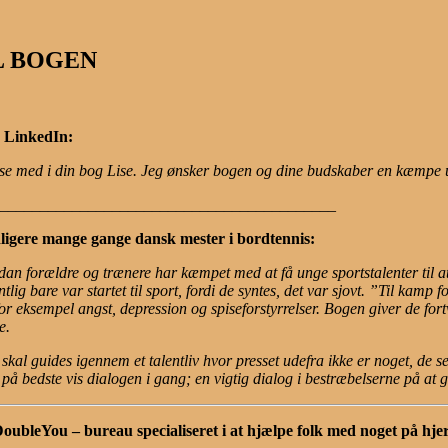
L BOGEN
 LinkedIn:
se med i din bog Lise. Jeg ønsker bogen og dine budskaber en kæmpe 
___________________________________________
ligere mange gange dansk mester i bordtennis:
ordan forældre og trænere har kæmpet med at få unge sportstalenter til 
lig bare var startet til sport, fordi de syntes, det var sjovt. ”Til kamp 
 for eksempel angst, depression og spiseforstyrrelser. Bogen giver de f
e.
kal guides igennem et talentliv hvor presset udefra ikke er noget, de se
på bedste vis dialogen i gang; en vigtig dialog i bestræbelserne på at g
ubleYou – bureau specialiseret i at hjælpe folk med noget på hjer