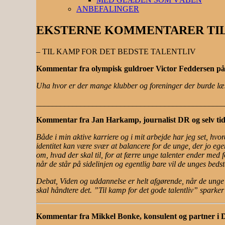
ANBEFALINGER
EKSTERNE KOMMENTARER TI
– TIL KAMP FOR DET BEDSTE TALENTLIV
Kommentar fra olympisk guldroer Victor Feddersen på
Uha hvor er der mange klubber og foreninger der burde læ
______________________________________________
Kommentar fra Jan Harkamp, journalist DR og selv tid
Både i min aktive karriere og i mit arbejde har jeg set, hv
identitet kan være svær at balancere for de unge, der jo egent
om, hvad der skal til, for at færre unge talenter ender med
når de står på sidelinjen og egentlig bare vil de unges bedst
Debat, Viden og uddannelse er helt afgørende, når de unge s
skal håndtere det. ”Til kamp for det gode talentliv” sparker 
Kommentar fra Mikkel Bonke, konsulent og partner i Do