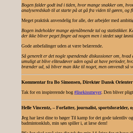
Bogen falder godt ind i tiden, hvor mange snakker om, hvor
analyseredskab til at starte på at gå fra viden til gøren, og f
Meget praktisk anvendelig for alle, der arbejder med ambiti
Bogen indeholder mange øjenåbnende tal og statistikker. K
der ikke bliver peget fingre ad nogen men i stedet søgt løsni
Gode anbefalinger uden at være belærende.
Så generelt er det nogle spændende diskussioner om, hvad de
umuligt at blive eliteudøver uden også at have perioder, hvo
brænder ud, så bliver man ikke til noget, men omvendt så ve
Kommentar fra Bo Simonsen, Direktør Dansk Oriente
Tak for en inspirerende bog
#lisekissmeyer
. Den bliver pli
Helle Vincentz, – Forfatter, journalist, sportsforælder, o
J
eg har læst dine to bøger Til kamp for det gode talentliv o
badmintonklub, min søn spiller i, at læse dem!