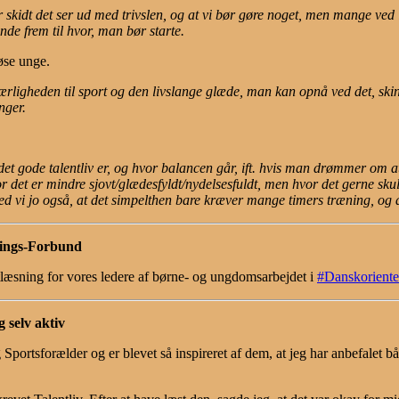
 skidt det ser ud med trivslen, og at vi bør gøre noget, men mange ved
inde frem til hvor, man bør starte.
øse unge.
ærligheden til sport og den livslange glæde, man kan opnå ved det, sk
nger.
t gode talentliv er, og hvor balancen går, ift. hvis man drømmer om at n
r det er mindre sjovt/glædesfyldt/nydelsesfuldt, men hvor det gerne skull
d vi jo også, at det simpelthen bare kræver mange timers træning, og at
rings-Forbund
gtlæsning for vores ledere af børne- og ungdomsarbejdet i
#Danskoriente
g selv aktiv
g Sportsforælder og er blevet så inspireret af dem, at jeg har anbefalet 