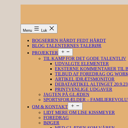
Fortsæt
til
indhold
Menu
Luk
BOGSERIEN HÅRDT FEDT HÅRDT
BLOG TALENTERNES TALERØR
Åbn
PROJEKTER
menu
TIL KAMP FOR DET GODE TALENTLIV
UDVALGTE ELEMENTER
EKSTERNE KOMMENTARER TIL 
TILBUD AF FOREDRAG OG WOR
ARTIKEL IDRÆTSMONITOR
DEBATARTIKEL ALTINGET 20.9.23
PRINTVENLIGE UDGAVER
JAGTEN PÅ GLÆDEN
SPORTSFORÆLDER – FAMILIEREVOLU
Åbn
OM & KONTAKT
menu
LIDT MERE OM LISE KISSMEYER
FOREDRAG
BØGER
MED GLÆDEN SOM VÅBEN